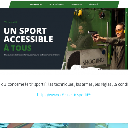
qui concerne le tir sportif : les techniques , las armes , les règles , la cond
https://www.defense-tir-sportif.fr